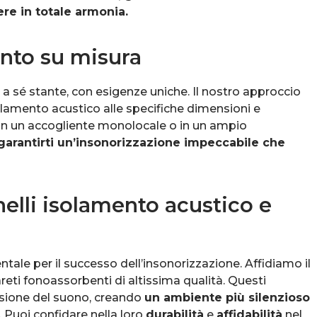
re in totale armonia.
nto su misura
sé stante, con esigenze uniche. Il nostro approccio
olamento acustico alle specifiche dimensioni e
 in un accogliente monolocale o in un ampio
garantirti un’insonorizzazione impeccabile che
nnelli isolamento acustico e
ale per il successo dell’insonorizzazione. Affidiamo il
reti fonoassorbenti di altissima qualità. Questi
issione del suono, creando
un ambiente più silenzioso
. Puoi confidare nella loro
durabilità
e
affidabilità
nel