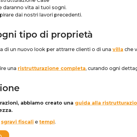
istrutturazione Case
e daranno vita ai tuoi sogni.
spirare dai nostri lavori precedenti.
ogni tipo di proprietà
 di un nuovo look per attrarre clienti o di una
villa
che v
nire una
ristrutturazione completa
, curando ogni detta
zione
turazioni, abbiamo creato una
guida alla ristrutturazi
ezza.
,
sgravi fiscali
e
tempi
.
O