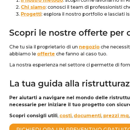
Il nostro metodo
: scopri come lavoriamo in R
Chi siamo
: conosci il team di professionisti ch
Progetti
: esplora il nostro portfolio e lasciati i
Scopri le nostre offerte per 
Che tu sia il proprietario di un
negozio
che necessita
abbiamo le
offerte
che fanno al caso tuo.
La nostra esperienza nel settore ci permette di for
La tua guida alla ristruttura
Per aiutarti a navigare nel mondo delle ristrut
necessarie per iniziare il tuo progetto con sicur
Scopri consigli utili
,
costi
,
documenti
,
prezzi mq
RICHIEDI ORA UN PREVENTIVO GRATUIT