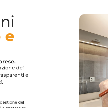
oni
 e
a
prese.
azione dei
rasparenti e
i.
 gestione del