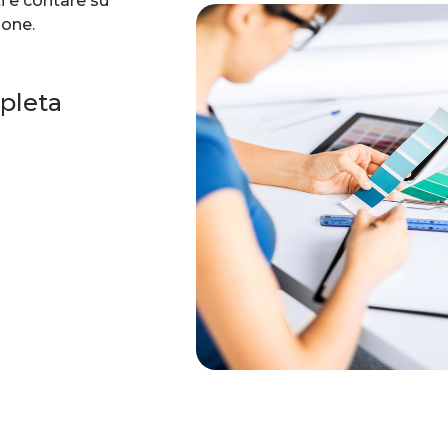
i e contare su
ione.
pleta