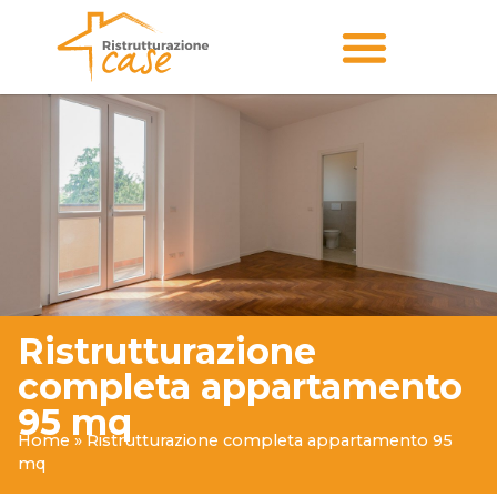
RISTRUTTURAZIONE INTERNI MILANO E LOMBARDIA
Ristrutturazione
completa appartamento
95 mq
Home
»
Ristrutturazione completa appartamento 95
mq